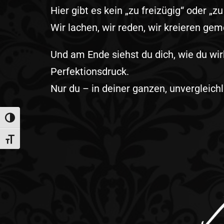
Hier gibt es kein „zu freizügig“ oder „
Wir lachen, wir reden, wir kreieren ge
Und am Ende siehst du dich, wie du wirk
Perfektionsdruck.
Nur du – in deiner ganzen, unvergleich
Umschalten auf hohe Kontraste
Schrift vergrößern